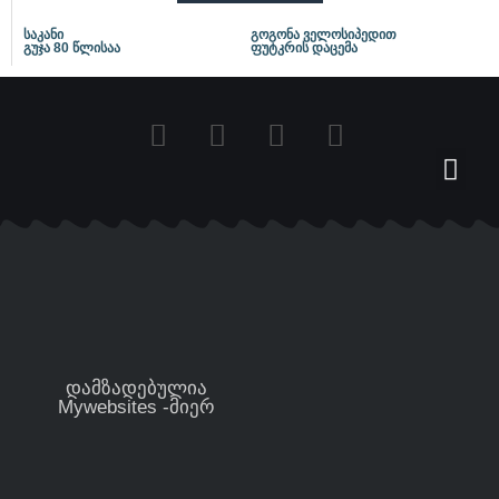
საკანი
გოგონა ველოსიპედით
გუჯა 80 წლისაა
ფუტკრის დაცემა
დამზადებულია
Mywebsites -მიერ