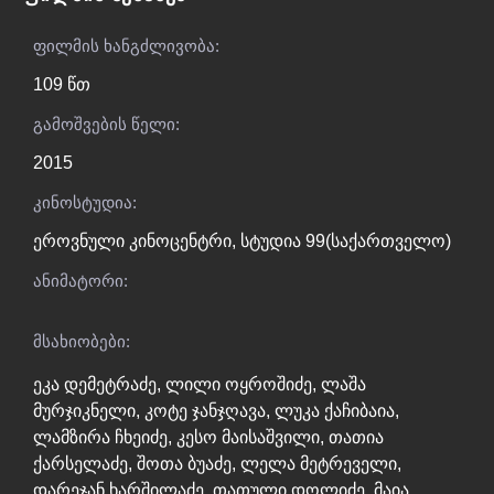
ფილმის ხანგძლივობა:
109 წთ
გამოშვების წელი:
2015
კინოსტუდია:
ეროვნული კინოცენტრი
,
სტუდია 99(საქართველო)
ანიმატორი:
მსახიობები:
ეკა დემეტრაძე
,
ლილი ოყროშიძე
,
ლაშა
მურჯიკნელი
,
კოტე ჯანჯღავა
,
ლუკა ქაჩიბაია
,
ლამზირა ჩხეიძე
,
კესო მაისაშვილი
,
თათია
ქარსელაძე
,
შოთა ბუაძე
,
ლელა მეტრეველი
,
დარეჯან ხარშილაძე
,
თათული დოლიძე
,
მაია