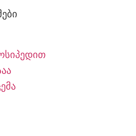
მები
ოსიპედით
საა
ემა