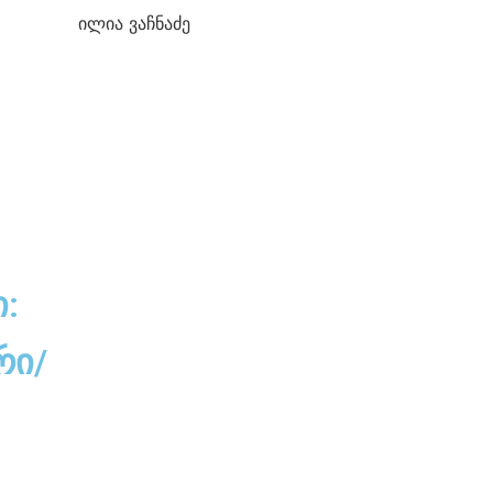
ილია ვაჩნაძე
:
რი/