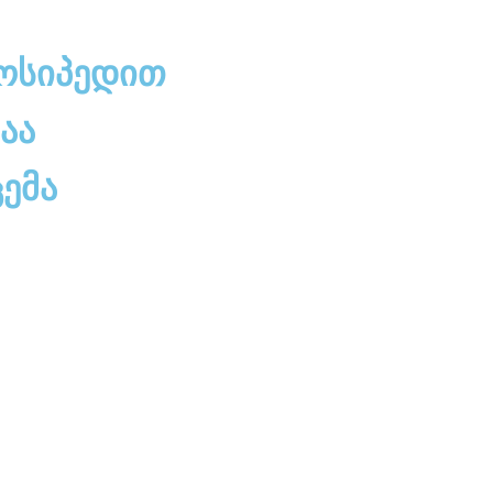
ოსიპედით
აა
ემა