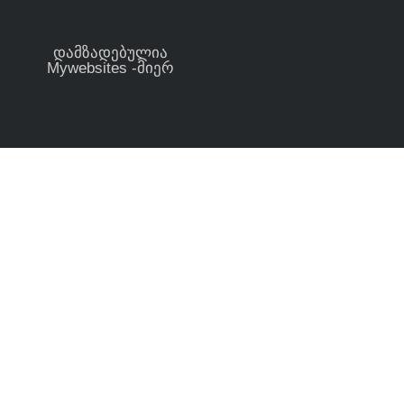
დამზადებულია
Mywebsites -მიერ