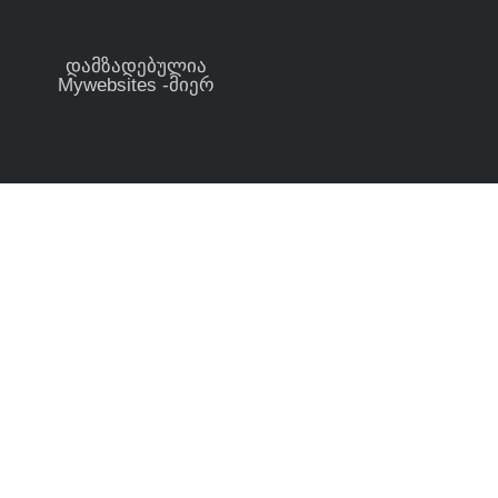
დამზადებულია
Mywebsites -მიერ