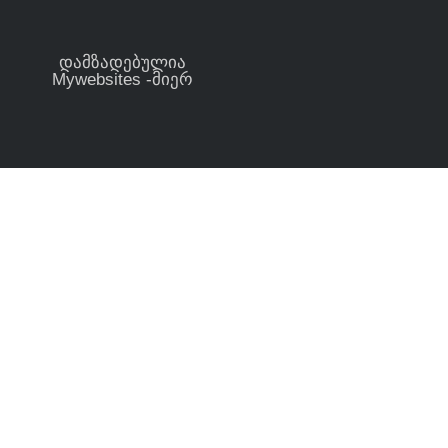
დამზადებულია
Mywebsites -მიერ