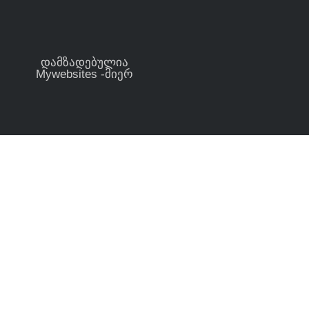
დამზადებულია
Mywebsites -მიერ