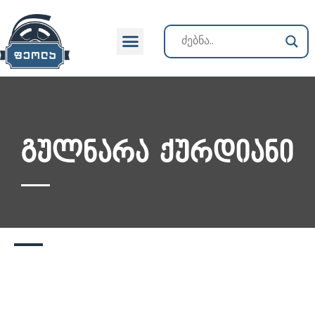
ქართული კინოს ისტორია
გულნარა ქურდიანი