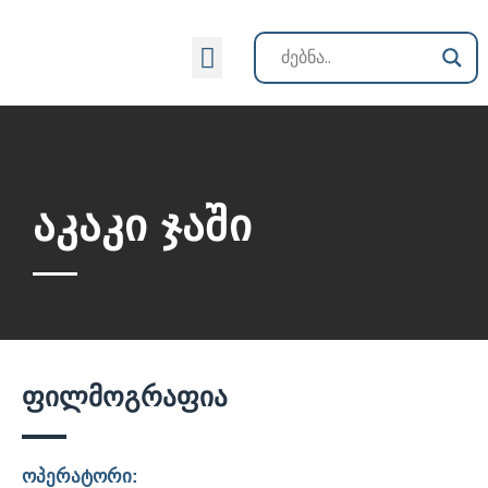
ქართული კინოს ისტორია
აკაკი ჯაში
ფილმოგრაფია
ოპერატორი: